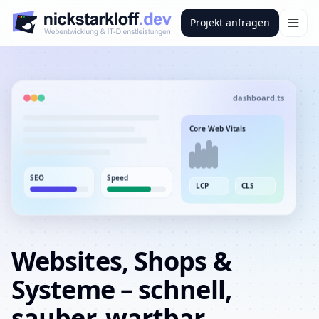
Zum Inhalt springen
Projekt anfragen
dashboard.ts
Core Web Vitals
SEO
Speed
LCP
CLS
Websites, Shops &
Systeme – schnell,
sauber, wartbar.